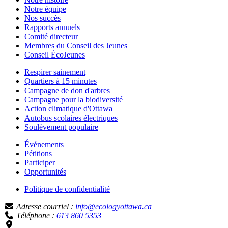
Notre équipe
Nos succès
Rapports annuels
Comité directeur
Membres du Conseil des Jeunes
Conseil ÉcoJeunes
Respirer sainement
Quartiers à 15 minutes
Campagne de don d'arbres
Campagne pour la biodiversité
Action climatique d'Ottawa
Autobus scolaires électriques
Soulèvement populaire
Événements
Pétitions
Participer
Opportunités
Politique de confidentialité
Adresse courriel :
info@ecologyottawa.ca
Téléphone :
613 860 5353