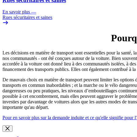
Rues sécuritaires et saines
En savoir plus
—
Rues sécuritaires et saines
Pourqu
Les décisions en matière de transport sont essentielles pour la santé, 
nos communautés - ont été conçues autour de la voiture. Bien souvent, l
accordée à la voiture ont donné lieu à des communautés isolées, à des 
financement des transports publics. Elles ont également contribué à la 
De mauvais choix en matière de transport peuvent limiter les options 
transports en commun inabordables ; et la marche ou le vélo dangereux. 
dangereuses ou peu pratiques, les niveaux d’embouteillages continuent
possible à cet encombrement, mais elles peuvent aggraver le problèm
investies par davantage de voitures alors que les autres modes de tran
importante qu'au départ.
Pour en savoir plus sur la demande induite et ce qu'elle signifie pour l