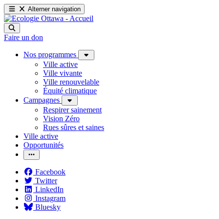
Alterner navigation
Faire un don
Nos programmes
Ville active
Ville vivante
Ville renouvelable
Équité climatique
Campagnes
Respirer sainement
Vision Zéro
Rues sûres et saines
Ville active
Opportunités
Facebook
Twitter
LinkedIn
Instagram
Bluesky