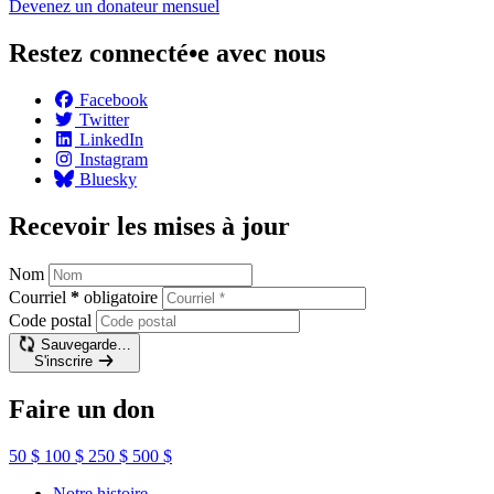
Devenez un donateur
mensuel
Restez connecté•e avec nous
Facebook
Twitter
LinkedIn
Instagram
Bluesky
Recevoir les mises à jour
Nom
Courriel
*
obligatoire
Code postal
Sauvegarde…
S'inscrire
Faire un don
50 $
100 $
250 $
500 $
Notre histoire