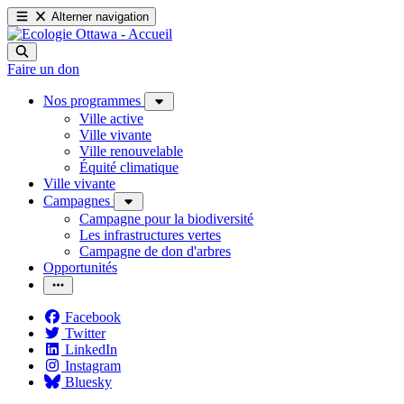
Alterner navigation
Faire un don
Nos programmes
Ville active
Ville vivante
Ville renouvelable
Équité climatique
Ville vivante
Campagnes
Campagne pour la biodiversité
Les infrastructures vertes
Campagne de don d'arbres
Opportunités
Facebook
Twitter
LinkedIn
Instagram
Bluesky