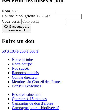
Recevoir les mises à jour
Nom
Courriel
*
obligatoire
Code postal
Sauvegarde…
S'inscrire
Faire un don
50 $
100 $
250 $
500 $
Notre histoire
Notre équipe
Nos succès
Rapports annuels
Comité directeur
Membres du Conseil des Jeunes
Conseil ÉcoJeunes
Respirer sainement
Quartiers à 15 minutes
Campagne de don d'arbres
Campagne pour la biodiversité