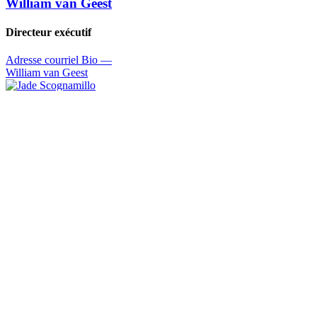
William van Geest
Directeur exécutif
Adresse courriel
Bio
—
William van Geest
Jade Scognamillo
Gestionnaire d'opérations
Adresse courriel
Bio
—
Jade Scognamillo
Phillipa MacDonald
Organisatrice pour la Nature
Adresse courriel
Bio
—
Phillipa MacDonald