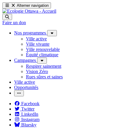
Alterner navigation
Faire un don
Nos programmes
Ville active
Ville vivante
Ville renouvelable
Équité climatique
Campagnes
Respirer sainement
Vision Zéro
Rues sûres et saines
Ville active
Opportunités
Facebook
Twitter
LinkedIn
Instagram
Bluesky