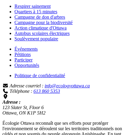
Respirer sainement
Quartiers à 15 minutes
Campagne de don d'arbres
Campagne pour la biodiversité
Action climatique d'Ottawa
Autobus scolaires électriques
Soulèvement populaire
Événements
Pétitions
Participer
Opportunités
Politique de confidentialité
Adresse courriel :
info@ecologyottawa.ca
Téléphone :
613 860 5353
Adresse :
123 Slater St, Floor 6
Ottawa, ON K1P 5H2
Écologie Ottawa reconnaît que ses efforts pour protéger
l'environnement se déroulent sur les territoires traditionnels non
cédés et non soumis du peuple algonquin Anishinaabe. En tant