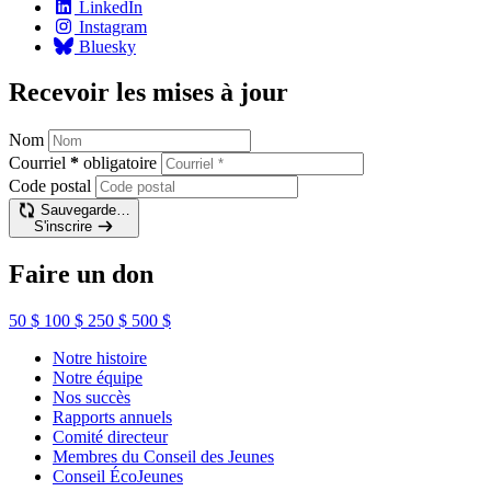
LinkedIn
Instagram
Bluesky
Recevoir les mises à jour
Nom
Courriel
*
obligatoire
Code postal
Sauvegarde…
S'inscrire
Faire un don
50 $
100 $
250 $
500 $
Notre histoire
Notre équipe
Nos succès
Rapports annuels
Comité directeur
Membres du Conseil des Jeunes
Conseil ÉcoJeunes