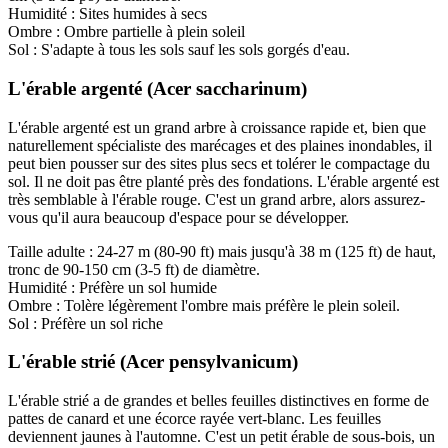
Humidité : Sites humides à secs
Ombre : Ombre partielle à plein soleil
Sol : S'adapte à tous les sols sauf les sols gorgés d'eau.
L'érable argenté (Acer saccharinum)
L'érable argenté est un grand arbre à croissance rapide et, bien que
naturellement spécialiste des marécages et des plaines inondables, il
peut bien pousser sur des sites plus secs et tolérer le compactage du
sol. Il ne doit pas être planté près des fondations. L'érable argenté est
très semblable à l'érable rouge. C'est un grand arbre, alors assurez-
vous qu'il aura beaucoup d'espace pour se développer.
Taille adulte : 24-27 m (80-90 ft) mais jusqu'à 38 m (125 ft) de haut,
tronc de 90-150 cm (3-5 ft) de diamètre.
Humidité : Préfère un sol humide
Ombre : Tolère légèrement l'ombre mais préfère le plein soleil.
Sol : Préfère un sol riche
L'érable strié (Acer pensylvanicum)
L'érable strié a de grandes et belles feuilles distinctives en forme de
pattes de canard et une écorce rayée vert-blanc. Les feuilles
deviennent jaunes à l'automne. C'est un petit érable de sous-bois, un