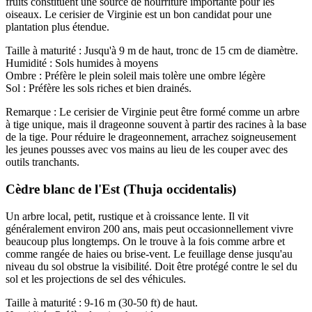
fruits constituent une source de nourriture importante pour les
oiseaux. Le cerisier de Virginie est un bon candidat pour une
plantation plus étendue.
Taille à maturité : Jusqu'à 9 m de haut, tronc de 15 cm de diamètre.
Humidité : Sols humides à moyens
Ombre : Préfère le plein soleil mais tolère une ombre légère
Sol : Préfère les sols riches et bien drainés.
Remarque : Le cerisier de Virginie peut être formé comme un arbre
à tige unique, mais il drageonne souvent à partir des racines à la base
de la tige. Pour réduire le drageonnement, arrachez soigneusement
les jeunes pousses avec vos mains au lieu de les couper avec des
outils tranchants.
Cèdre blanc de l'Est (Thuja occidentalis)
Un arbre local, petit, rustique et à croissance lente. Il vit
généralement environ 200 ans, mais peut occasionnellement vivre
beaucoup plus longtemps. On le trouve à la fois comme arbre et
comme rangée de haies ou brise-vent. Le feuillage dense jusqu'au
niveau du sol obstrue la visibilité. Doit être protégé contre le sel du
sol et les projections de sel des véhicules.
Taille à maturité : 9-16 m (30-50 ft) de haut.