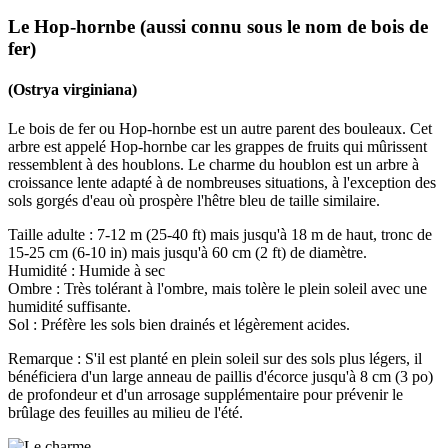
Le Hop-hornbe (aussi connu sous le nom de bois de
fer)
(Ostrya virginiana)
Le bois de fer ou Hop-hornbe est un autre parent des bouleaux. Cet
arbre est appelé Hop-hornbe car les grappes de fruits qui mûrissent
ressemblent à des houblons. Le charme du houblon est un arbre à
croissance lente adapté à de nombreuses situations, à l'exception des
sols gorgés d'eau où prospère l'hêtre bleu de taille similaire.
Taille adulte : 7-12 m (25-40 ft) mais jusqu'à 18 m de haut, tronc de
15-25 cm (6-10 in) mais jusqu'à 60 cm (2 ft) de diamètre.
Humidité : Humide à sec
Ombre : Très tolérant à l'ombre, mais tolère le plein soleil avec une
humidité suffisante.
Sol : Préfère les sols bien drainés et légèrement acides.
Remarque : S'il est planté en plein soleil sur des sols plus légers, il
bénéficiera d'un large anneau de paillis d'écorce jusqu'à 8 cm (3 po)
de profondeur et d'un arrosage supplémentaire pour prévenir le
brûlage des feuilles au milieu de l'été.