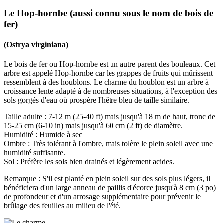
Le Hop-hornbe (aussi connu sous le nom de bois de
fer)
(Ostrya virginiana)
Le bois de fer ou Hop-hornbe est un autre parent des bouleaux. Cet
arbre est appelé Hop-hornbe car les grappes de fruits qui mûrissent
ressemblent à des houblons. Le charme du houblon est un arbre à
croissance lente adapté à de nombreuses situations, à l'exception des
sols gorgés d'eau où prospère l'hêtre bleu de taille similaire.
Taille adulte : 7-12 m (25-40 ft) mais jusqu'à 18 m de haut, tronc de
15-25 cm (6-10 in) mais jusqu'à 60 cm (2 ft) de diamètre.
Humidité : Humide à sec
Ombre : Très tolérant à l'ombre, mais tolère le plein soleil avec une
humidité suffisante.
Sol : Préfère les sols bien drainés et légèrement acides.
Remarque : S'il est planté en plein soleil sur des sols plus légers, il
bénéficiera d'un large anneau de paillis d'écorce jusqu'à 8 cm (3 po)
de profondeur et d'un arrosage supplémentaire pour prévenir le
brûlage des feuilles au milieu de l'été.