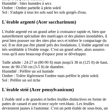
Humidité : Sites humides à secs
Ombre : Ombre partielle à plein soleil
Sol : S'adapte à tous les sols sauf les sols gorgés d'eau.
L'érable argenté (Acer saccharinum)
L'érable argenté est un grand arbre à croissance rapide et, bien que
naturellement spécialiste des marécages et des plaines inondables, il
peut bien pousser sur des sites plus secs et tolérer le compactage du
sol. Il ne doit pas être planté près des fondations. L'érable argenté est
très semblable à l'érable rouge. C'est un grand arbre, alors assurez-
vous qu'il aura beaucoup d'espace pour se développer.
Taille adulte : 24-27 m (80-90 ft) mais jusqu'à 38 m (125 ft) de haut,
tronc de 90-150 cm (3-5 ft) de diamètre.
Humidité : Préfère un sol humide
Ombre : Tolère légèrement l'ombre mais préfère le plein soleil.
Sol : Préfère un sol riche
L'érable strié (Acer pensylvanicum)
L'érable strié a de grandes et belles feuilles distinctives en forme de
pattes de canard et une écorce rayée vert-blanc. Les feuilles
deviennent jaunes à l'automne. C'est un petit érable de sous-bois, un