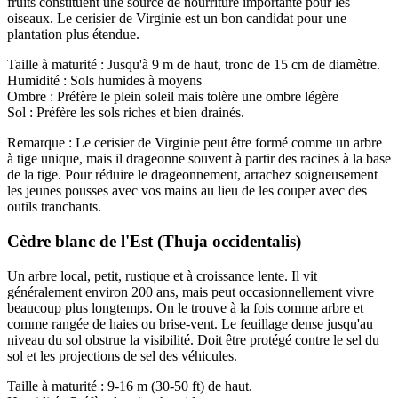
fruits constituent une source de nourriture importante pour les
oiseaux. Le cerisier de Virginie est un bon candidat pour une
plantation plus étendue.
Taille à maturité : Jusqu'à 9 m de haut, tronc de 15 cm de diamètre.
Humidité : Sols humides à moyens
Ombre : Préfère le plein soleil mais tolère une ombre légère
Sol : Préfère les sols riches et bien drainés.
Remarque : Le cerisier de Virginie peut être formé comme un arbre
à tige unique, mais il drageonne souvent à partir des racines à la base
de la tige. Pour réduire le drageonnement, arrachez soigneusement
les jeunes pousses avec vos mains au lieu de les couper avec des
outils tranchants.
Cèdre blanc de l'Est (Thuja occidentalis)
Un arbre local, petit, rustique et à croissance lente. Il vit
généralement environ 200 ans, mais peut occasionnellement vivre
beaucoup plus longtemps. On le trouve à la fois comme arbre et
comme rangée de haies ou brise-vent. Le feuillage dense jusqu'au
niveau du sol obstrue la visibilité. Doit être protégé contre le sel du
sol et les projections de sel des véhicules.
Taille à maturité : 9-16 m (30-50 ft) de haut.