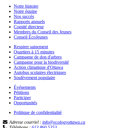
Notre histoire
Notre équipe
Nos succès
Rapports annuels
Comité directeur
Membres du Conseil des Jeunes
Conseil ÉcoJeunes
Respirer sainement
Quartiers à 15 minutes
Campagne de don d'arbres
Campagne pour la biodiversité
Action climatique d'Ottawa
Autobus scolaires électriques
Soulèvement populaire
Événements
Pétitions
Participer
Opportunités
Politique de confidentialité
Adresse courriel :
info@ecologyottawa.ca
Téléphone :
613 860 5353