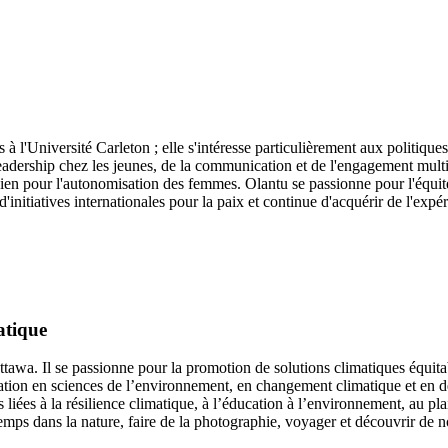
 à l'Université Carleton ; elle s'intéresse particulièrement aux politiques
dership chez les jeunes, de la communication et de l'engagement multicul
ien pour l'autonomisation des femmes. Olantu se passionne pour l'équité, 
d'initiatives internationales pour la paix et continue d'acquérir de l'ex
atique
tawa. Il se passionne pour la promotion de solutions climatiques équita
ion en sciences de l’environnement, en changement climatique et en dé
es liées à la résilience climatique, à l’éducation à l’environnement, au pl
ps dans la nature, faire de la photographie, voyager et découvrir de no