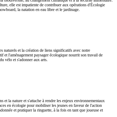
 biodiversité, au changement climatique et à la sécurité alimentaire.
lture, elle est impatiente de contribuer aux opérations d'Écologie
owboard, la natation en eau libre et le jardinage.
aturels et la création de liens significatifs avec notre
if et l'aménagement paysager écologique nourrit son travail de
du vélo et s'adonner aux arts.
 et la nature et s'attache à rendre les enjeux environnementaux
nces en écologie pour mobiliser les jeunes en faveur de l'action
nnée et pratiquer la ringuette, à la fois en tant que joueuse et