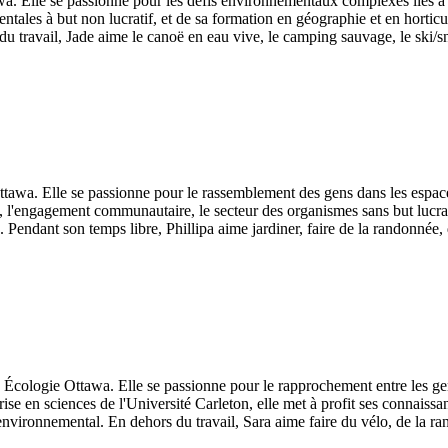
. Elle se passionne pour les défis environnementaux complexes liés à la
ntales à but non lucratif, et de sa formation en géographie et en horticu
u travail, Jade aime le canoë en eau vive, le camping sauvage, le ski/sn
wa. Elle se passionne pour le rassemblement des gens dans les espaces n
 l'engagement communautaire, le secteur des organismes sans but lucrat
. Pendant son temps libre, Phillipa aime jardiner, faire de la randonnée, 
cologie Ottawa. Elle se passionne pour le rapprochement entre les gens
rise en sciences de l'Université Carleton, elle met à profit ses connaissa
vironnemental. En dehors du travail, Sara aime faire du vélo, de la rando