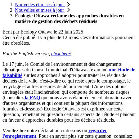
Nouvelles et mises à jour
Nouvelles et mises à jour
Écologie Ottawa réclame des approches durables en
matière de gestion des déchets résiduels
Écrit par
Ecology Ottawa
le
22 juin 2025
Ceci a été publié il y a plus de 12 mois. Ces informations pourraient
être obsolètes.
For the English version,
click here!
Le 17 juin, le Comité de l'environnement et des changements
climatiques du Conseil municipal d'Ottawa a examiné
une étude de
faisabilité
sur les approches à adopter pour traiter les résidus de
déchets de la ville, c'est-à-dire ce qui reste après le compostage, le
recyclage et autres mesures de détournement. L'une des options
envisagées était l'incinération, qui comporte de nombreux risques.
(Consultez
la FAQ
que nous avons élaborée en collaboration avec
d'autres organismes et qui contient la plupart des informations
fournies ci-dessous.) Écologie Ottawa s'est exprimée sur cette
question, remettant en question certains aspects de l'étude et plaidant
en faveur d'approches durables pour les déchets résiduels.
Veuillez lire notre déclaration ci-dessous ou
regarder
l'enregistrement
. Pour en savoir plus sur cette question, consultez