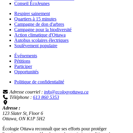
Conseil ÉcoJeunes
Respirer sainement
Quartiers à 15 minutes
Campagne de don d'arbres
Campagne pour la biodiversité
Action climatique d'Ottawa
Autobus scolaires électriques
Soulèvement populaire
Événements
Pétitions
Participer
Opportunités
Politique de confidentialité
Adresse courriel :
info@ecologyottawa.ca
Téléphone :
613 860 5353
Adresse :
123 Slater St, Floor 6
Ottawa, ON K1P 5H2
Écologie Ottawa reconnaît que ses efforts pour protéger