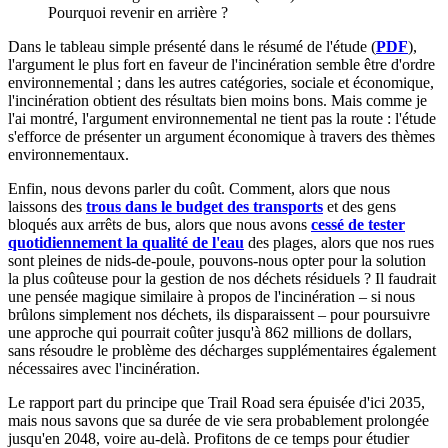
Pourquoi revenir en arrière ?
Dans le tableau simple présenté dans le résumé de l'étude (
PDF
),
l'argument le plus fort en faveur de l'incinération semble être d'ordre
environnemental ; dans les autres catégories, sociale et économique,
l'incinération obtient des résultats bien moins bons. Mais comme je
l'ai montré, l'argument environnemental ne tient pas la route : l'étude
s'efforce de présenter un argument économique à travers des thèmes
environnementaux.
Enfin, nous devons parler du coût. Comment, alors que nous
laissons des
trous dans le budget des transports
et des gens
bloqués aux arrêts de bus, alors que nous avons
cessé de tester
quotidiennement la qualité de l'eau
des plages, alors que nos rues
sont pleines de nids-de-poule, pouvons-nous opter pour la solution
la plus coûteuse pour la gestion de nos déchets résiduels ? Il faudrait
une pensée magique similaire à propos de l'incinération – si nous
brûlons simplement nos déchets, ils disparaissent – pour poursuivre
une approche qui pourrait coûter jusqu'à 862 millions de dollars,
sans résoudre le problème des décharges supplémentaires également
nécessaires avec l'incinération.
Le rapport part du principe que Trail Road sera épuisée d'ici 2035,
mais nous savons que sa durée de vie sera probablement prolongée
jusqu'en 2048, voire au-delà. Profitons de ce temps pour étudier