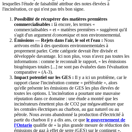
lesquelles l'étude de faisabilité attribue des notes élevées à
l'incinération, ce qui n'est pas très bon signe.
Possibilité de récupérer des matières premières
commercialisables :
là encore, les termes «
commercialisables » et « matières premières » suggèrent qu'il
s'agit d'un argument
économique
et non environnemental.
Émissions — Rejets dans l'air, le sol et l'eau :
Nous
arrivons enfin à des questions environnementales à
proprement parler. Cette catégorie devrait être divisée et
développée davantage. Ici non plus, vous n'avez pas toutes les
informations : comme le reconnaît le rapport, « les émissions
biogéniques totales [...] ne sont pas évaluées dans l'évaluation
comparative » (A-3).
Impact potentiel sur les GES :
Il y a ici un problème, car le
rapport classe l'incinération comme « préférable », alors
qu'elle présente les émissions de GES les plus élevées de
toutes les options. L'incinération a pourtant une mauvaise
réputation dans ce domaine : une étude a montré que les
incinérateurs émettent plus de CO2 par mégawattheure que
les centrales électriques au charbon, au gaz naturel ou au
pétrole. Nous avons abandonné la production d'électricité à
partir du charbon il y a dix ans, ce que
le gouvernement de
l'Ontario
qualifie de « la plus grande mesure de réduction des
émissions de gaz à effet de serre (GES) sur le continent ».