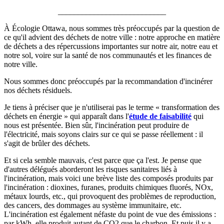
___________________________
À Écologie Ottawa, nous sommes très préoccupés par la question de
ce qu'il advient des déchets de notre ville : notre approche en matière
de déchets a des répercussions importantes sur notre air, notre eau et
notre sol, voire sur la santé de nos communautés et les finances de
notre ville.
Nous sommes donc préoccupés par la recommandation d'incinérer
nos déchets résiduels.
Je tiens à préciser que je n'utiliserai pas le terme « transformation des
déchets en énergie » qui apparaît dans l'
étude de faisabilité
qui
nous est présentée. Bien sûr, l'incinération peut produire de
l'électricité, mais soyons clairs sur ce qui se passe réellement : il
s'agit de brûler des déchets.
Et si cela semble mauvais, c'est parce que ça l'est. Je pense que
d'autres délégués aborderont les risques sanitaires liés à
l'incinération, mais voici une brève liste des composés produits par
l'incinération : dioxines, furanes, produits chimiques fluorés, NOx,
métaux lourds, etc., qui provoquent des problèmes de reproduction,
des cancers, des dommages au système immunitaire, etc.
L'incinération est également néfaste du point de vue des émissions :
par kWh, elle produit autant de CO2 que le charbon. Et puis il y a