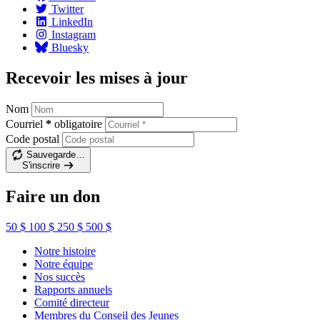
Twitter
LinkedIn
Instagram
Bluesky
Recevoir les mises à jour
Nom
Courriel
*
obligatoire
Code postal
Sauvegarde…
S'inscrire
Faire un don
50 $
100 $
250 $
500 $
Notre histoire
Notre équipe
Nos succès
Rapports annuels
Comité directeur
Membres du Conseil des Jeunes