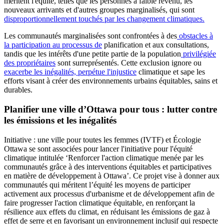
méritent l'équité, telles que les personnes à faible revenu, les
nouveaux arrivants et d'autres groupes marginalisés, qui sont
disproportionnellement touchés par les changement climatiques.
Les communautés marginalisées sont confrontées à des
obstacles à
la participation au processus de
planification et aux consultations,
tandis que les intérêts d'une petite partie de la population
privilégiée
des propriétaires
sont surreprésentés. Cette exclusion ignore ou
exacerbe les inégalités, perpétue l'injustice
climatique et sape les
efforts visant à créer des environnements urbains équitables, sains et
durables.
Planifier une ville d’Ottawa pour tous : lutter contre
les émissions et les inégalités
Initiative : une ville pour toutes les femmes
(IVTF) et Écologie
Ottawa se sont associées pour lancer l'initiative pour l'équité
climatique intitulée ‘Renforcer l'action climatique menée par les
communautés grâce à des interventions équitables et participatives
en matière de développement à Ottawa’. Ce projet vise à donner aux
communautés qui méritent l’équité les moyens de participer
activement aux processus d'urbanisme et de développement afin de
faire progresser l'action climatique équitable, en renforçant la
résilience aux effets du climat, en réduisant les émissions de gaz à
effet de serre et en favorisant un environnement inclusif qui respecte