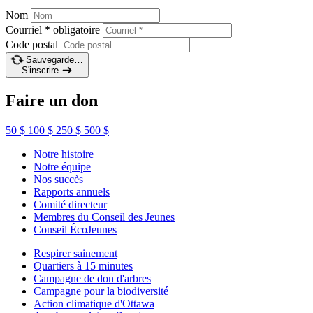
Nom
Courriel
*
obligatoire
Code postal
Sauvegarde…
S'inscrire
Faire un don
50 $
100 $
250 $
500 $
Notre histoire
Notre équipe
Nos succès
Rapports annuels
Comité directeur
Membres du Conseil des Jeunes
Conseil ÉcoJeunes
Respirer sainement
Quartiers à 15 minutes
Campagne de don d'arbres
Campagne pour la biodiversité
Action climatique d'Ottawa