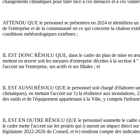
changements climatiques pour faire face à ces menaces et à ces vulnéra
ATTENDU QUE le personnel se présentera en 2024 et identifiera un cert
de l'entreprise et de la communauté en ce qui concerne la chaleur extrêm
conditions météorologiques extrêmes ;
IL EST DONC RÉSOLU QUE, dans le cadre du plan de mise en œuvre et d
mettent en œuvre soit les mesures d'entreprise décrites à la section 4
l'accent sur l'entreprise, ses actifs et ses filiales ; et
IL EST AUSSI RÉSOLU QUE le personnel soit chargé d'élaborer un cad
climatiques), en mettant l'accent sur 1) la résilience aux inondations, 2
des outils et de l'équipement appartenant à la Ville, y compris l'infras
IL EST EN OUTRE RÉSOLU QUE le personnel soumette le cadre de prior
le cadre mette l'accent sur les projets qui i) auront un impact direct sur
législature 2022-2026 du Conseil, et iv) rendront compte des indicateu