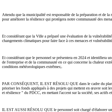
Attendu que la municipalité est responsable de la préparation et de la 
pour améliorer la résilience qui protégera notre communauté des menac
Et considérant que la Ville a préparé une évaluation de la vulnérabili
changements climatiques pour faire face à ces menaces et vulnérabilité
Et considérant que le personnel se présentera en 2024 et identifiera un
de l'entreprise et de la communauté en ce qui concerne la chaleur extrêm
conditions météorologiques extrêmes;.
PAR CONSÉQUENT, IL EST RÉSOLU QUE dans le cadre du plan de mise e
prioriser les fonds appliqués à des projets qui mettent en œuvre soit le
et résilience " du PDCC, en mettant l'accent sur la société, ses actifs et 
IL EST AUSSI RÉSOLU QUE le personnel soit chargé d'élaborer un cad