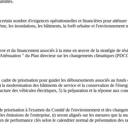
bilités.
ain nombre d'exigences opérationnelles et financières pour atténuer et 
e, les inondations, les bâtiments, la forêt urbaine et l'environnement nat
u financement associés à la mise en œuvre de la stratégie de résilien
 " Atténuation " du Plan directeur sur les changements climatiques (PDCC
re de priorisation pour guider les déboursements associés au fonds d
) la modernisation des bâtiments de service et la conservation de l'énergie,
tructure des véhicules électriques, 5) la préparation et la réponse aux co
isation à l'examen du Comité de l'environnement et des changements 
 les émissions de l'entreprise, ii) seront alignés sur les mesures que la mun
rs de performance clés selon le calendrier normal de présentation des ra