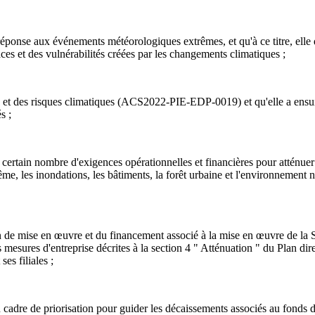
réponse aux événements météorologiques extrêmes, et qu'à ce titre, elle d
es et des vulnérabilités créées par les changements climatiques ;
té et des risques climatiques (ACS2022-PIE-EDP-0019) et qu'elle a ensuit
s ;
 certain nombre d'exigences opérationnelles et financières pour atténuer e
e, les inondations, les bâtiments, la forêt urbaine et l'environnement nat
n œuvre et du financement associé à la mise en œuvre de la Stratégi
s mesures d'entreprise décrites à la section 4 " Atténuation " du Plan di
ses filiales ;
re de priorisation pour guider les décaissements associés au fonds d'