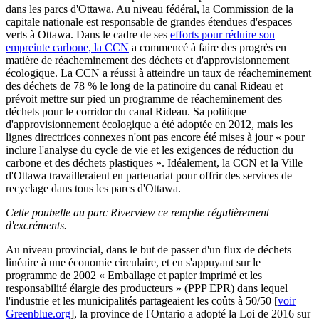
dans les parcs d'Ottawa. Au niveau fédéral, la Commission de la
capitale nationale est responsable de grandes étendues d'espaces
verts à Ottawa. Dans le cadre de ses
efforts pour réduire son
empreinte carbone, la CCN
a commencé à faire des progrès en
matière de réacheminement des déchets et d'approvisionnement
écologique. La CCN a réussi à atteindre un taux de réacheminement
des déchets de 78 % le long de la patinoire du canal Rideau et
prévoit mettre sur pied un programme de réacheminement des
déchets pour le corridor du canal Rideau. Sa politique
d'approvisionnement écologique a été adoptée en 2012, mais les
lignes directrices connexes n'ont pas encore été mises à jour « pour
inclure l'analyse du cycle de vie et les exigences de réduction du
carbone et des déchets plastiques ». Idéalement, la CCN et la Ville
d'Ottawa travailleraient en partenariat pour offrir des services de
recyclage dans tous les parcs d'Ottawa.
Cette poubelle au parc Riverview ce remplie régulièrement
d'excréments
.
Au niveau provincial, dans le but de passer d'un flux de déchets
linéaire à une économie circulaire, et en s'appuyant sur le
programme de 2002 « Emballage et papier imprimé et les
responsabilité élargie des producteurs » (PPP EPR) dans lequel
l'industrie et les municipalités partageaient les coûts à 50/50 [
voir
Greenblue.org
], la province de l'Ontario a adopté la Loi de 2016 sur