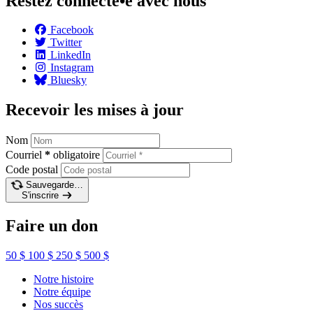
Restez connecté•e avec nous
Facebook
Twitter
LinkedIn
Instagram
Bluesky
Recevoir les mises à jour
Nom
Courriel
*
obligatoire
Code postal
Sauvegarde…
S'inscrire
Faire un don
50 $
100 $
250 $
500 $
Notre histoire
Notre équipe
Nos succès