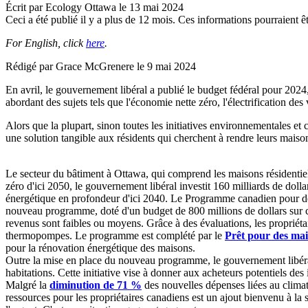
Écrit par
Ecology Ottawa
le
13 mai 2024
Ceci a été publié il y a plus de 12 mois. Ces informations pourraient êt
For English, click
here
.
Rédigé par Grace McGrenere le 9 mai 2024
En avril, le gouvernement libéral a publié le budget fédéral pour 2024,
abordant des sujets tels que l'économie nette zéro, l'électrification des
Alors que la plupart, sinon toutes les initiatives environnementales e
une solution tangible aux résidents qui cherchent à rendre leurs maison
Le secteur du bâtiment à Ottawa, qui comprend les maisons résidentiel
zéro d'ici 2050, le gouvernement libéral investit 160 milliards de dol
énergétique en profondeur d'ici 2040. Le Programme canadien pour des
nouveau programme, doté d'un budget de 800 millions de dollars sur cin
revenus sont faibles ou moyens. Grâce à des évaluations, les propriétai
thermopompes. Le programme est complété par le
Prêt pour des mai
pour la rénovation énergétique des maisons.
Outre la mise en place du nouveau programme, le gouvernement libéral 
habitations. Cette initiative vise à donner aux acheteurs potentiels des
Malgré la
diminution de 71 %
des nouvelles dépenses liées au climat 
ressources pour les propriétaires canadiens est un ajout bienvenu à la