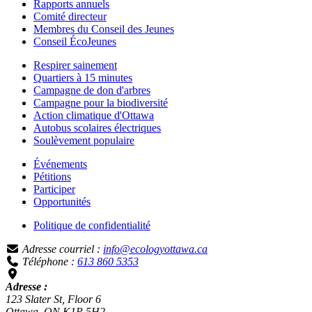
Rapports annuels
Comité directeur
Membres du Conseil des Jeunes
Conseil ÉcoJeunes
Respirer sainement
Quartiers à 15 minutes
Campagne de don d'arbres
Campagne pour la biodiversité
Action climatique d'Ottawa
Autobus scolaires électriques
Soulèvement populaire
Événements
Pétitions
Participer
Opportunités
Politique de confidentialité
Adresse courriel :
info@ecologyottawa.ca
Téléphone :
613 860 5353
Adresse :
123 Slater St, Floor 6
Ottawa, ON K1P 5H2