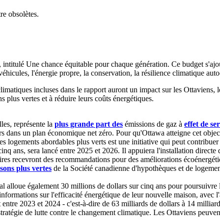
re obsolètes.
 intitulé
Une chance équitable pour chaque génération
. Ce budget s'aj
 véhicules, l'énergie propre, la conservation, la résilience climatique au
t climatiques incluses dans le rapport auront un impact sur les Ottavien
s plus vertes et à réduire leurs coûts énergétiques.
les, représente la
plus grande part des
émissions de gaz à
effet de se
lars dans un plan économique net zéro. Pour qu'Ottawa atteigne cet object
 logements abordables plus verts est une initiative qui peut contribuer
q ans, sera lancé entre 2025 et 2026. Il appuiera l'installation direct
res recevront des recommandations pour des améliorations écoénergétiques t
sons plus vertes
de la Société canadienne d'hypothèques et de logement,
alloue également 30 millions de dollars sur cinq ans pour poursuivre l
 informations sur l'efficacité énergétique de leur nouvelle maison, avec l
entre 2023 et 2024 - c'est-à-dire de 63 milliards de dollars à 14 milliard
 stratégie de lutte contre le changement climatique. Les Ottaviens peuve