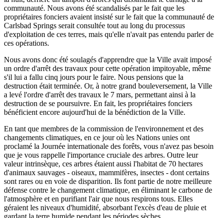
communauté. Nous avons été scandalisés par le fait que les
propriétaires fonciers avaient insisté sur le fait que la communauté de
Carlsbad Springs serait consultée tout au long du processus
d'exploitation de ces terres, mais qu'elle n'avait pas entendu parler de
ces opérations.
Nous avons donc été soulagés d'apprendre que la Ville avait imposé
un ordre d'arrêt des travaux pour cette opération impitoyable, même
s'il lui a fallu cinq jours pour le faire. Nous pensions que la
destruction était terminée. Or, à notre grand bouleversement, la Ville
a levé l'ordre d'arrêt des travaux le 7 mars, permettant ainsi à la
destruction de se poursuivre. En fait, les propriétaires fonciers
bénéficient encore aujourd'hui de la bénédiction de la Ville.
En tant que membres de la commission de l'environnement et des
changements climatiques, en ce jour où les Nations unies ont
proclamé la Journée internationale des forêts, vous n'avez pas besoin
que je vous rappelle l'importance cruciale des arbres. Outre leur
valeur intrinsèque, ces arbres étaient aussi l'habitat de 70 hectares
d'animaux sauvages - oiseaux, mammifères, insectes - dont certains
sont rares ou en voie de disparition. Ils font partie de notre meilleure
défense contre le changement climatique, en éliminant le carbone de
l'atmosphère et en purifiant l'air que nous respirons tous. Elles
géraient les niveaux d'humidité, absorbant l'excès d'eau de pluie et
gardant la terre humide pendant les périodes sèches.