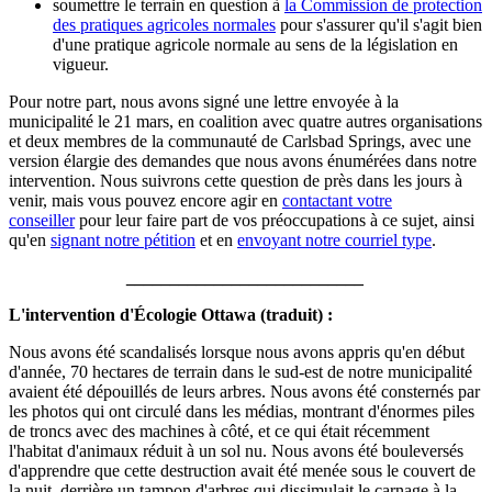
soumettre le terrain en question à
la Commission de protection
des pratiques agricoles normales
pour s'assurer qu'il s'agit bien
d'une pratique agricole normale au sens de la législation en
vigueur.
Pour notre part, nous avons signé une lettre envoyée à la
municipalité le 21 mars, en coalition avec quatre autres organisations
et deux membres de la communauté de Carlsbad Springs, avec une
version élargie des demandes que nous avons énumérées dans notre
intervention. Nous suivrons cette question de près dans les jours à
venir, mais vous pouvez encore agir en
contactant votre
conseiller
pour leur faire part de vos préoccupations à ce sujet, ainsi
qu'en
signant notre pétition
et en
envoyant notre courriel type
.
___________________________
L'intervention d'Écologie Ottawa (traduit) :
Nous avons été scandalisés lorsque nous avons appris qu'en début
d'année, 70 hectares de terrain dans le sud-est de notre municipalité
avaient été dépouillés de leurs arbres. Nous avons été consternés par
les photos qui ont circulé dans les médias, montrant d'énormes piles
de troncs avec des machines à côté, et ce qui était récemment
l'habitat d'animaux réduit à un sol nu. Nous avons été bouleversés
d'apprendre que cette destruction avait été menée sous le couvert de
la nuit, derrière un tampon d'arbres qui dissimulait le carnage à la