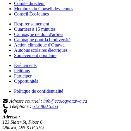
Comité directeur
Membres du Conseil des Jeunes
Conseil ÉcoJeunes
Respirer sainement
Quartiers à 15 minutes
Campagne de don d'arbres
Campagne pour la biodiversité
Action climatique d'Ottawa
Autobus scolaires électriques
Soulèvement populaire
Événements
Pétitions
Participer
Opportunités
Politique de confidentialité
Adresse courriel :
info@ecologyottawa.ca
Téléphone :
613 860 5353
Adresse :
123 Slater St, Floor 6
Ottawa, ON K1P 5H2