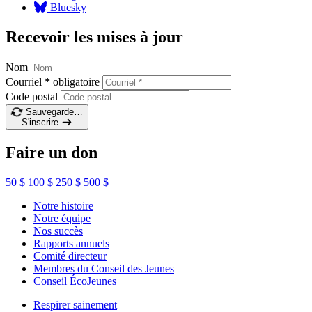
Bluesky
Recevoir les mises à jour
Nom
Courriel
*
obligatoire
Code postal
Sauvegarde…
S'inscrire
Faire un don
50 $
100 $
250 $
500 $
Notre histoire
Notre équipe
Nos succès
Rapports annuels
Comité directeur
Membres du Conseil des Jeunes
Conseil ÉcoJeunes
Respirer sainement