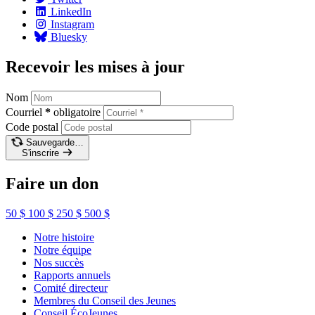
LinkedIn
Instagram
Bluesky
Recevoir les mises à jour
Nom
Courriel
*
obligatoire
Code postal
Sauvegarde…
S'inscrire
Faire un don
50 $
100 $
250 $
500 $
Notre histoire
Notre équipe
Nos succès
Rapports annuels
Comité directeur
Membres du Conseil des Jeunes
Conseil ÉcoJeunes