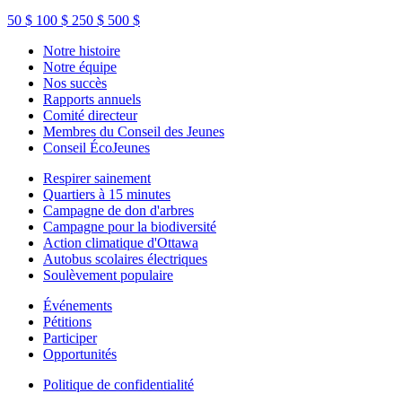
50 $
100 $
250 $
500 $
Notre histoire
Notre équipe
Nos succès
Rapports annuels
Comité directeur
Membres du Conseil des Jeunes
Conseil ÉcoJeunes
Respirer sainement
Quartiers à 15 minutes
Campagne de don d'arbres
Campagne pour la biodiversité
Action climatique d'Ottawa
Autobus scolaires électriques
Soulèvement populaire
Événements
Pétitions
Participer
Opportunités
Politique de confidentialité