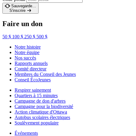
Sauvegarde…
S'inscrire
Faire un don
50 $
100 $
250 $
500 $
Notre histoire
Notre équipe
Nos succès
Rapports annuels
Comité directeur
Membres du Conseil des Jeunes
Conseil ÉcoJeunes
Respirer sainement
Quartiers à 15 minutes
Campagne de don d'arbres
Campagne pour la biodiversité
Action climatique d'Ottawa
Autobus scolaires électriques
Soulèvement populaire
Événements