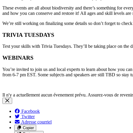
These events are all about biodiversity and there’s something for everyo
and how you can conserve and restore it! All ages and skill levels ar
We’re still working on finalizing some details so don’t forget to check
TRIVIA TUESDAYS
Test your skills with Trivia Tuesdays. They’ll be taking place on th
WEBINARS
You’re invited to join us and local experts to learn about how you c
from 6-7 pm EST. Some subjects and speakers are still TBD so stay t
Il n'y a actuellement aucun évenement prévu. Assurez-vous de revenir
Facebook
Twitter
Adresse courriel
Copier