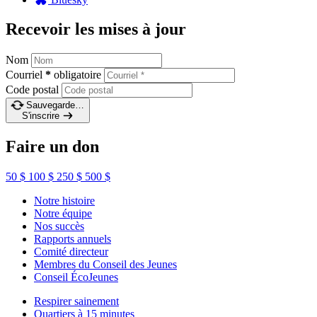
Recevoir les mises à jour
Nom
Courriel
*
obligatoire
Code postal
Sauvegarde…
S'inscrire
Faire un don
50 $
100 $
250 $
500 $
Notre histoire
Notre équipe
Nos succès
Rapports annuels
Comité directeur
Membres du Conseil des Jeunes
Conseil ÉcoJeunes
Respirer sainement
Quartiers à 15 minutes