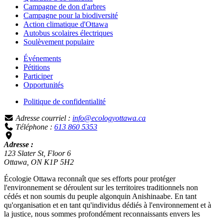
Campagne de don d'arbres
Campagne pour la biodiversité
Action climatique d'Ottawa
Autobus scolaires électriques
Soulèvement populaire
Événements
Pétitions
Participer
Opportunités
Politique de confidentialité
Adresse courriel :
info@ecologyottawa.ca
Téléphone :
613 860 5353
Adresse :
123 Slater St, Floor 6
Ottawa, ON K1P 5H2
Écologie Ottawa reconnaît que ses efforts pour protéger
l'environnement se déroulent sur les territoires traditionnels non
cédés et non soumis du peuple algonquin Anishinaabe. En tant
qu'organisation et en tant qu'individus dédiés à l'environnement et à
la justice, nous sommes profondément reconnaissants envers les