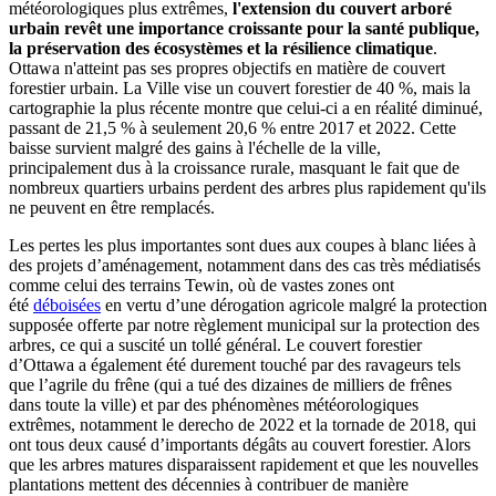
météorologiques plus extrêmes,
l'extension du couvert arboré
urbain revêt une importance croissante pour la santé publique,
la préservation des écosystèmes et la résilience climatique
.
Ottawa n'atteint pas ses propres objectifs en matière de couvert
forestier urbain. La Ville vise un couvert forestier de 40 %, mais la
cartographie la plus récente montre que celui-ci a en réalité diminué,
passant de 21,5 % à seulement 20,6 % entre 2017 et 2022. Cette
baisse survient malgré des gains à l'échelle de la ville,
principalement dus à la croissance rurale, masquant le fait que de
nombreux quartiers urbains perdent des arbres plus rapidement qu'ils
ne peuvent en être remplacés.
Les pertes les plus importantes sont dues aux coupes à blanc liées à
des projets d’aménagement, notamment dans des cas très médiatisés
comme celui des terrains Tewin, où de vastes zones ont
été
déboisées
en vertu d’une dérogation agricole malgré la protection
supposée offerte par notre règlement municipal sur la protection des
arbres, ce qui a suscité un tollé général. Le couvert forestier
d’Ottawa a également été durement touché par des ravageurs tels
que l’agrile du frêne (qui a tué des dizaines de milliers de frênes
dans toute la ville) et par des phénomènes météorologiques
extrêmes, notamment le derecho de 2022 et la tornade de 2018, qui
ont tous deux causé d’importants dégâts au couvert forestier. Alors
que les arbres matures disparaissent rapidement et que les nouvelles
plantations mettent des décennies à contribuer de manière