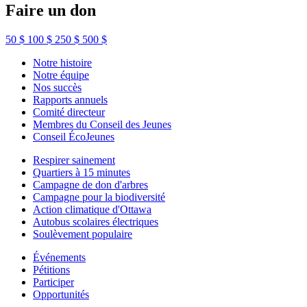
Faire un don
50 $
100 $
250 $
500 $
Notre histoire
Notre équipe
Nos succès
Rapports annuels
Comité directeur
Membres du Conseil des Jeunes
Conseil ÉcoJeunes
Respirer sainement
Quartiers à 15 minutes
Campagne de don d'arbres
Campagne pour la biodiversité
Action climatique d'Ottawa
Autobus scolaires électriques
Soulèvement populaire
Événements
Pétitions
Participer
Opportunités