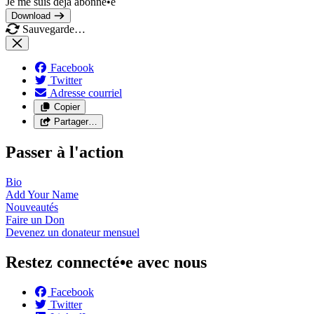
Je me suis déjà abonné•e
Download
Sauvegarde…
Facebook
Twitter
Adresse courriel
Copier
Partager…
Passer à l'action
Bio
Add Your
Name
Nouveautés
Faire un
Don
Devenez un donateur
mensuel
Restez connecté•e avec nous
Facebook
Twitter