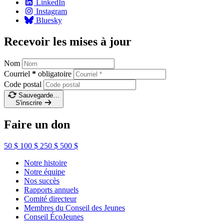
LinkedIn
Instagram
Bluesky
Recevoir les mises à jour
Nom
Courriel
*
obligatoire
Code postal
Sauvegarde…
S'inscrire
Faire un don
50 $
100 $
250 $
500 $
Notre histoire
Notre équipe
Nos succès
Rapports annuels
Comité directeur
Membres du Conseil des Jeunes
Conseil ÉcoJeunes