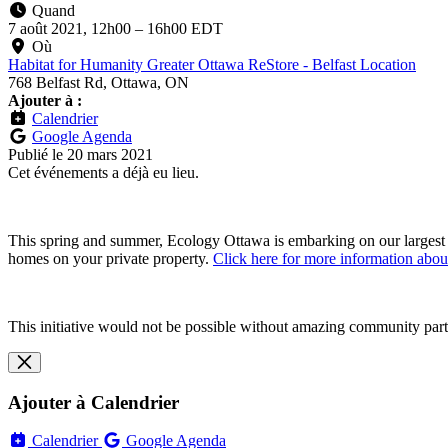
Quand
7 août 2021, 12h00
–
16h00 EDT
Où
Habitat for Humanity Greater Ottawa ReStore - Belfast Location
768 Belfast Rd, Ottawa, ON
Ajouter à :
Calendrier
Google Agenda
Publié le
20 mars 2021
Cet événements a déjà eu lieu.
This spring and summer, Ecology Ottawa is embarking on our largest t
homes on your private property.
Click here for more information abou
This initiative would not be possible without amazing community part
Ajouter à Calendrier
Calendrier
Google Agenda