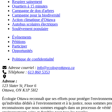
Respirer sainement
Quartiers à 15 minutes
Campagne de don d'arbres
Campagne pour la biodiversité
Action climatique d'Ottawa
Autobus scolaires électriques
Soulèvement populaire
Événements
Pétitions
Participer
Opportunités
Politique de confidentialité
Adresse courriel :
info@ecologyottawa.ca
Téléphone :
613 860 5353
Adresse :
123 Slater St, Floor 6
Ottawa, ON K1P 5H2
Écologie Ottawa reconnaît que ses efforts pour protéger l'environnemen
qu'individus dédiés à l'environnement et à la justice, nous sommes p
reconnaissons que nous sommes engagés dans un processus de vérité et 