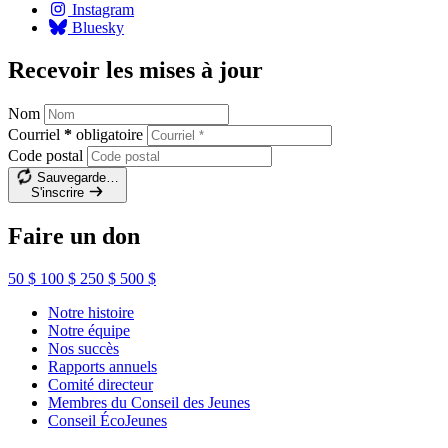
Instagram
Bluesky
Recevoir les mises à jour
Nom
Courriel
*
obligatoire
Code postal
Sauvegarde…
S'inscrire
Faire un don
50 $
100 $
250 $
500 $
Notre histoire
Notre équipe
Nos succès
Rapports annuels
Comité directeur
Membres du Conseil des Jeunes
Conseil ÉcoJeunes