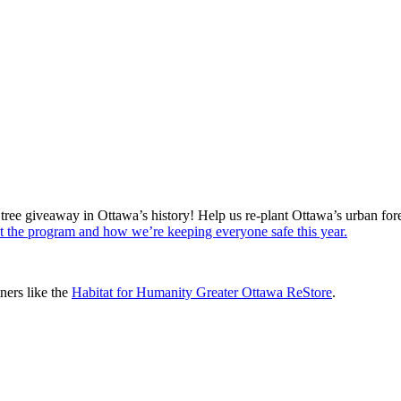
ree giveaway in Ottawa’s history! Help us re-plant Ottawa’s urban fore
t the program and how we’re keeping everyone safe this year.
ners like the
Habitat for Humanity Greater Ottawa ReStore
.