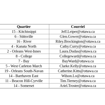
Quartier
Courriel
15 - Kitchissippi
Jeff.Leiper@ottawa.ca
6 - Stittsville
Glen.Gower@ottawa.ca
16 - River
Riley.Brockington@ottawa.ca
4 - Kanata North
Cathy.Curry@ottawa.ca
2 - Orleans West-Innes
Laura.Dudas@ottawa.ca
8 - College
Collegeward@ottawa.ca
7 - Bay
BayWard@ottawa.ca
5 - West Carleton March
Clarke.Kelly@ottawa.ca
19 - Orleans South-Navan
Catherine.Kitts@ottawa.ca
14 - Barrhaven East
Wilson.Lo@ottawa.ca
11 - Beacon Hill-Cyrville
Tim.Tierney@ottawa.ca
14 - Somerset
Ariel.Troster@ottawa.ca