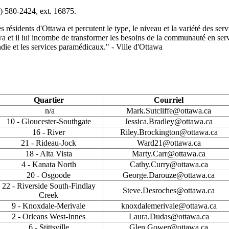
3) 580-2424, ext. 16875.
es résidents d'Ottawa et percutent le type, le niveau et la variété des s
awa et il lui incombe de transformer les besoins de la communauté en serv
ndie et les services paramédicaux." - Ville d'Ottawa
Quartier
Courriel
n/a
Mark.Sutcliffe@ottawa.ca
10 - Gloucester-Southgate
Jessica.Bradley@ottawa.ca
16 - River
Riley.Brockington@ottawa.ca
21 - Rideau-Jock
Ward21@ottawa.ca
18 - Alta Vista
Marty.Carr@ottawa.ca
4 - Kanata North
Cathy.Curry@ottawa.ca
20 - Osgoode
George.Darouze@ottawa.ca
22 - Riverside South-Findlay
Steve.Desroches@ottawa.ca
Creek
9 - Knoxdale-Merivale
knoxdalemerivale@ottawa.ca
2 - Orleans West-Innes
Laura.Dudas@ottawa.ca
6 - Stittsville
Glen.Gower@ottawa.ca