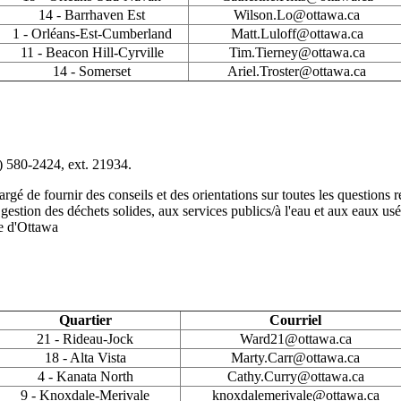
14 - Barrhaven Est
Wilson.Lo@ottawa.ca
1 - Orléans-Est-Cumberland
Matt.Luloff@ottawa.ca
11 - Beacon Hill-Cyrville
Tim.Tierney@ottawa.ca
14 - Somerset
Ariel.Troster@ottawa.ca
) 580-2424, ext. 21934.
é de fournir des conseils et des orientations sur toutes les questions r
la gestion des déchets solides, aux services publics/à l'eau et aux eaux usé
lle d'Ottawa
Quartier
Courriel
21 - Rideau-Jock
Ward21@ottawa.ca
18 - Alta Vista
Marty.Carr@ottawa.ca
4 - Kanata North
Cathy.Curry@ottawa.ca
9 - Knoxdale-Merivale
knoxdalemerivale@ottawa.ca