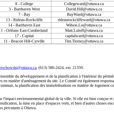
8 - College
Collegeward@ottawa.ca
3 - Barrhaven West
David.Hill@ottawa.ca
7 - Bay
BayWard@ottawa.ca
1
3 - Rideau-Rockcliffe
rideaurockcliffeward@ottawa.ca
14 - Barrhaven East
Wilson.Lo@ottawa.ca
1 - Orléans East-Cumberland
Matt.Luloff@ottawa.ca
17 - Capital
capitalward@ottawa.ca
11 - Beacon Hill-Cyrville
Tim.Tierney@ottawa.ca
ierzchowski@ottawa.ca
, (613) 580-2424, ext. 21359.
ensemble du développement et de la planification à l'intérieur du périmèt
es en matière d'aménagement du site. Le Comité est également responsab
commun, la planification des immobilisations en matière de logement com
ur l'impact environnemental global de la ville. Si elle est bien conçue et
densification, la mise en place d'espaces verts, et bien d'autres choses
us percutants à Ottawa.