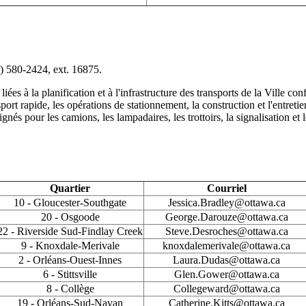
3) 580-2424, ext. 16875.
liées à la planification et à l'infrastructure des transports de la Ville
sport rapide, les opérations de stationnement, la construction et l'entreti
désignés pour les camions, les lampadaires, les trottoirs, la signalisation 
Quartier
Courriel
10 - Gloucester-Southgate
Jessica.Bradley@ottawa.ca
20 - Osgoode
George.Darouze@ottawa.ca
22 - Riverside Sud-Findlay Creek
Steve.Desroches@ottawa.ca
9 - Knoxdale-Merivale
knoxdalemerivale@ottawa.ca
2 - Orléans-Ouest-Innes
Laura.Dudas@ottawa.ca
6 - Stittsville
Glen.Gower@ottawa.ca
8 - Collège
Collegeward@ottawa.ca
19 - Orléans-Sud-Navan
Catherine.Kitts@ottawa.ca