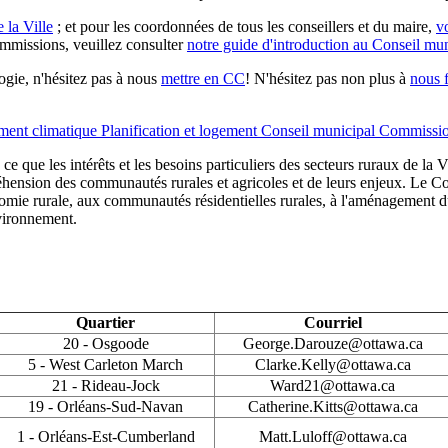
 la Ville
; et pour les coordonnées de tous les conseillers et du maire,
vo
mmissions, veuillez consulter
notre guide d'introduction au Conseil mun
ogie, n'hésitez pas à nous
mettre en CC
! N'hésitez pas non plus à
nous 
ment climatique
Planification et logement
Conseil municipal
Commissio
 ce que les intérêts et les besoins particuliers des secteurs ruraux de la 
hension des communautés rurales et agricoles et de leurs enjeux. Le Co
onomie rurale, aux communautés résidentielles rurales, à l'aménagement du
nvironnement.
Quartier
Courriel
20 - Osgoode
George.Darouze@ottawa.ca
5 - West Carleton March
Clarke.Kelly@ottawa.ca
21 - Rideau-Jock
Ward21@ottawa.ca
19 - Orléans-Sud-Navan
Catherine.Kitts@ottawa.ca
1 - Orléans-Est-Cumberland
Matt.Luloff@ottawa.ca