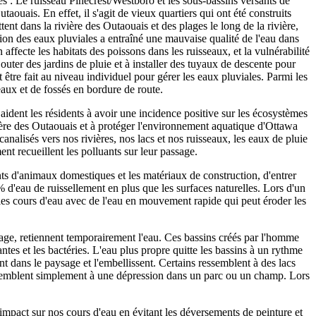
es : Le ruisseau Pinecrest/Westboro et les sous-bassins versants de
utaouais. En effet, il s'agit de vieux quartiers qui ont été construits
ent dans la rivière des Outaouais et des plages le long de la rivière,
stion des eaux pluviales a entraîné une mauvaise qualité de l'eau dans
affecte les habitats des poissons dans les ruisseaux, et la vulnérabilité
outer des jardins de pluie et à installer des tuyaux de descente pour
 être fait au niveau individuel pour gérer les eaux pluviales. Parmi les
eaux et de fossés en bordure de route.
ident les résidents à avoir une incidence positive sur les écosystèmes
vière des Outaouais et à protéger l'environnement aquatique d'Ottawa
nalisés vers nos rivières, nos lacs et nos ruisseaux, les eaux de pluie
nt recueillent les polluants sur leur passage.
ents d'animaux domestiques et les matériaux de construction, d'entrer
% d'eau de ruissellement en plus que les surfaces naturelles. Lors d'un
 les cours d'eau avec de l'eau en mouvement rapide qui peut éroder les
orage, retiennent temporairement l'eau. Ces bassins créés par l'homme
antes et les bactéries. L'eau plus propre quitte les bassins à un rythme
nt dans le paysage et l'embellissent. Certains ressemblent à des lacs
 ressemblent simplement à une dépression dans un parc ou un champ. Lors
mpact sur nos cours d'eau en évitant les déversements de peinture et