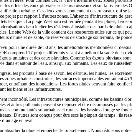
 les rivières. Pour commencer, la Ville a identifié deux zones prioritair
er les effets des eaux pluviales sur leurs ruisseaux et sur la rivière des O
lanification urbaine. Ces deux zones contiennent des ruisseaux qui se jett
r ce projet par rapport à d'autres zones. L'absence d'infrastructure de ge
fets tels que : La plage Westboro est fermée pendant les pluies, l'érosion 
isation vise à inciter les résidents à installer des barils de pluie, à aj
s. Le site Web de la ville contient des ressources utiles sur ce qui peut
ateurs d'huile et de sable, de réservoirs de stockage souterrains, de ponc
évu pour une durée de 50 ans, les améliorations mentionnées ci-dessus a
AOR comprend 17 projets différents visant à améliorer la santé de la ri
gouts unitaires et des eaux pluviales. Comme les égouts pluviaux sont ca
e dans et autour de l'eau, ainsi qu'aux humains. Les eaux de ruisselleme
rais, les produits à base de savon, les détritus, les huiles, les excrém
les zones urbaines construites, les surfaces imperméables entraînent 45 
der, entraînant des inondations. Les fortes pluies peuvent faire gonfler
t les biens et les infrastructures.
lement incontrôlé. Les infrastructures municipales, comme les bassins d'
letés et autres polluants peuvent se déposer et être décomposés par les pl
Dans les communautés suburbaines et rurales, les bassins d'orage se fonde
es oiseaux. D'autres sont conçus pour être secs la plupart du temps ; ils
e drainage en aval.
absorber la pluie et empêcher le ruissellement. Nous réduisons notre i