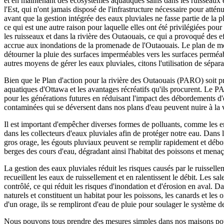
et en maintenant des écosystèmes aquatiques sains dans les ruisseaux et
l'Est, qui n'ont jamais disposé de l'infrastructure nécessaire pour atténu
avant que la gestion intégrée des eaux pluviales ne fasse partie de la p
ce qui est une autre raison pour laquelle elles ont été privilégiées pou
les ruisseaux et dans la rivière des Outaouais, ce qui a provoqué des ef
accrue aux inondations de la promenade de l'Outaouais. Le plan de modern
détourner la pluie des surfaces imperméables vers les surfaces perméable
autres moyens de gérer les eaux pluviales, citons l'utilisation de sépar
Bien que le Plan d'action pour la rivière des Outaouais (PARO) soit pr
aquatiques d'Ottawa et les avantages récréatifs qu'ils procurent. Le P
pour les générations futures en réduisant l'impact des débordements d'é
contaminées qui se déversent dans nos plans d'eau peuvent nuire à la vi
Il est important d'empêcher diverses formes de polluants, comme les eng
dans les collecteurs d'eaux pluviales afin de protéger notre eau. Dans 
gros orage, les égouts pluviaux peuvent se remplir rapidement et débor
berges des cours d'eau, dégradant ainsi l'habitat des poissons et menaçan
La gestion des eaux pluviales réduit les risques causés par le ruissel
recueillent les eaux de ruissellement et en ralentissent le débit. Les sa
contrôlé, ce qui réduit les risques d'inondation et d'érosion en aval. 
naturels et constituent un habitat pour les poissons, les canards et l
d'un orage, ils se rempliront d'eau de pluie pour soulager le système d
Nous pouvons tous prendre des mesures simples dans nos maisons pour 