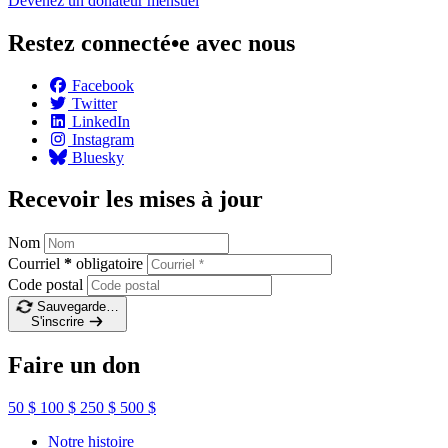
Devenez un donateur
mensuel
Restez connecté•e avec nous
Facebook
Twitter
LinkedIn
Instagram
Bluesky
Recevoir les mises à jour
Nom
Courriel
*
obligatoire
Code postal
Sauvegarde…
S'inscrire
Faire un don
50 $
100 $
250 $
500 $
Notre histoire