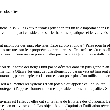
re obsolètes.
touché le sol ? Les eaux pluviales jouent en fait un rôle important dans la
avoir un impact considérable sur les habitats aquatiques et les activités 
ent incontrôlé des eaux pluviales grâce au projet pilote " Parés pour la 
des mesures sur leur propriété pour réduire les effets néfastes du ruiss
e, ainsi qu'une remise pouvant aller jusqu'à 5 000 $ pour les installation
ou de la fonte des neiges finit par se déverser dans un plus grand plan d
me. Ici, à Ottawa, les eaux de ruissellement du bassin versant finissent 
utaouais, par exemple, est la source d'eau pour plus d'un million de pe
i sert à alimenter les systèmes d'eau potable est appelée eau de source. 
protégeant l'approvisionnement en eau potable de nos municipalités. Si 
iales est l'effet qu'elles ont sur la santé de la rivière des Outaouais. 
e est en mauvaise santé. Les objectifs sont d'optimiser l'utilisation récr