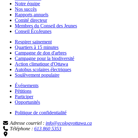
Notre équipe
Nos succès
Rapports annuels
Comité directeur
Membres du Conseil des Jeunes
Conseil ÉcoJeunes
Respirer sainement
Quartiers à 15 minutes
Campagne de don d'arbres
Campagne pour la biodiversité
Action climatique d'Ottawa
Autobus scolaires électriques
Soulèvement populaire
Événements
Pétitions
Participer
Opportunités
Politique de confidentialité
Adresse courriel :
info@ecologyottawa.ca
Téléphone :
613 860 5353