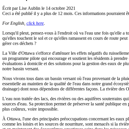
Écrit par
Lise Aublin
le
14 octobre 2021
Ceci a été publié il y a plus de 12 mois. Ces informations pourraient êt
For English,
click here
.
Lorsqu'il pleut, pensez-vous à l'endroit où va l'eau une fois qu'elle a 
qu'elles touchent le sol et ce qu'elles ramassent en cours de route peut 
gérer ces déchets ?
La Ville d'Ottawa s'efforce d'atténuer les effets négatifs du ruissellem
un programme pilote qui encourage et soutient les résidents à prendre 
évaluations à domicile et des solutions pour la gestion des eaux de plui
notre bassin versant.
Nous vivons tous dans un bassin versant où l'eau provenant de la pluie 
essentielle au maintien de la qualité de l'eau dans notre grand écosystè
drainage) dont nous dépendons de différentes façons. La rivière des O
L'eau non traitée des lacs, des rivières ou des aquifères souterrains qu
sources d'eau. Sa protection permet de préserver la santé publique en 
plus coûteux, voire impossible.
À Ottawa, l'une des principales préoccupations concernant les eaux pluv
comme les loisirs et les sources de nourriture, sont menacés si la rivièr