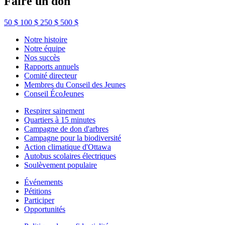
Faire un don
50 $
100 $
250 $
500 $
Notre histoire
Notre équipe
Nos succès
Rapports annuels
Comité directeur
Membres du Conseil des Jeunes
Conseil ÉcoJeunes
Respirer sainement
Quartiers à 15 minutes
Campagne de don d'arbres
Campagne pour la biodiversité
Action climatique d'Ottawa
Autobus scolaires électriques
Soulèvement populaire
Événements
Pétitions
Participer
Opportunités