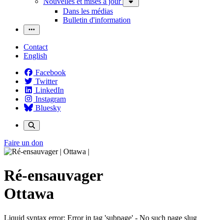
Nouvelles et mises à jour
Dans les médias
Bulletin d'information
Contact
English
Facebook
Twitter
LinkedIn
Instagram
Bluesky
Faire un don
Ré-ensauvager
Ottawa
Liquid syntax error: Error in tag 'subpage' - No such page slug