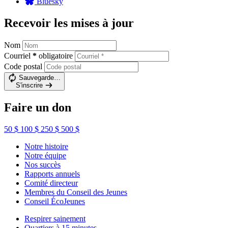
Bluesky
Recevoir les mises à jour
Nom
Courriel
*
obligatoire
Code postal
Sauvegarde…
S'inscrire
Faire un don
50 $
100 $
250 $
500 $
Notre histoire
Notre équipe
Nos succès
Rapports annuels
Comité directeur
Membres du Conseil des Jeunes
Conseil ÉcoJeunes
Respirer sainement
Quartiers à 15 minutes