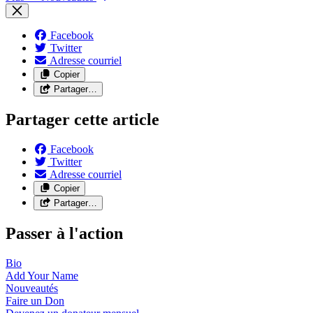
Facebook
Twitter
Adresse courriel
Copier
Partager…
Partager cette article
Facebook
Twitter
Adresse courriel
Copier
Partager…
Passer à l'action
Bio
Add Your
Name
Nouveautés
Faire un
Don