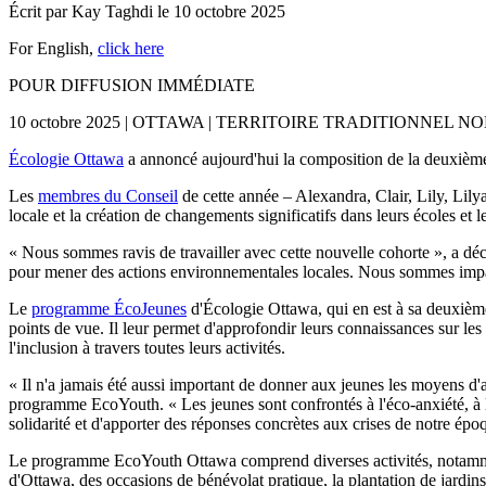
Écrit par
Kay Taghdi
le
10 octobre 2025
For English,
click here
POUR DIFFUSION IMMÉDIATE
10 octobre 2025 | OTTAWA | TERRITOIRE TRADITIONN
Écologie Ottawa
a annoncé aujourd'hui la composition de la deuxièm
Les
membres du Conseil
de cette année – Alexandra, Clair, Lily, Li
locale et la création de changements significatifs dans leurs écoles et
« Nous sommes ravis de travailler avec cette nouvelle cohorte », a dé
pour mener des actions environnementales locales. Nous sommes impat
Le
programme ÉcoJeunes
d'Écologie Ottawa, qui en est à sa deuxième
points de vue. Il leur permet d'approfondir leurs connaissances sur les 
l'inclusion à travers toutes leurs activités.
« Il n'a jamais été aussi important de donner aux jeunes les moyens d
programme EcoYouth. « Les jeunes sont confrontés à l'éco-anxiété, à l
solidarité et d'apporter des réponses concrètes aux crises de notre époqu
Le programme EcoYouth Ottawa comprend diverses activités, notamment
d'Ottawa, des occasions de bénévolat pratique, la plantation de jardin