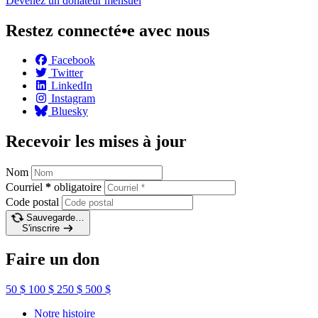
Devenez un donateur
mensuel
Restez connecté•e avec nous
Facebook
Twitter
LinkedIn
Instagram
Bluesky
Recevoir les mises à jour
Nom
Courriel
*
obligatoire
Code postal
Sauvegarde…
S'inscrire
Faire un don
50 $
100 $
250 $
500 $
Notre histoire