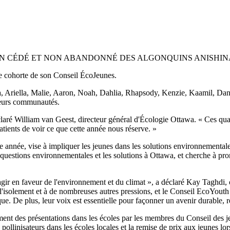
EL NON CÉDÉ ET NON ABANDONNÉ DES ALGONQUINS ANISHI
e cohorte de son Conseil ÉcoJeunes.
lya, Ariella, Malie, Aaron, Noah, Dahlia, Rhapsody, Kenzie, Kaamil, Dan
 leurs communautés.
claré William van Geest, directeur général d'Écologie Ottawa. « Ces qua
ients de voir ce que cette année nous réserve. »
 année, vise à impliquer les jeunes dans les solutions environnementales
questions environnementales et les solutions à Ottawa, et cherche à promou
'agir en faveur de l'environnement et du climat », a déclaré Kay Taghd
'isolement et à de nombreuses autres pressions, et le Conseil EcoYouth
e. De plus, leur voix est essentielle pour façonner un avenir durable, rés
 des présentations dans les écoles par les membres du Conseil des jeu
s pollinisateurs dans les écoles locales et la remise de prix aux jeune