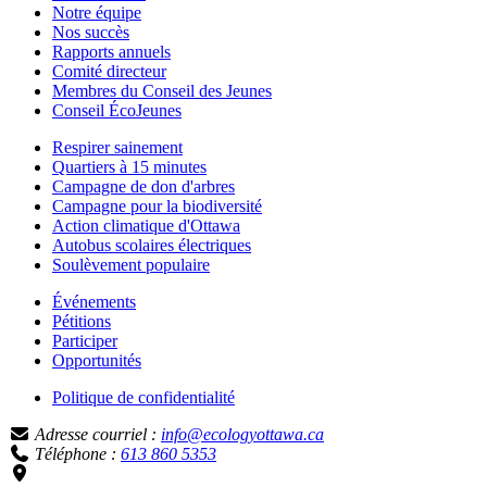
Notre équipe
Nos succès
Rapports annuels
Comité directeur
Membres du Conseil des Jeunes
Conseil ÉcoJeunes
Respirer sainement
Quartiers à 15 minutes
Campagne de don d'arbres
Campagne pour la biodiversité
Action climatique d'Ottawa
Autobus scolaires électriques
Soulèvement populaire
Événements
Pétitions
Participer
Opportunités
Politique de confidentialité
Adresse courriel :
info@ecologyottawa.ca
Téléphone :
613 860 5353