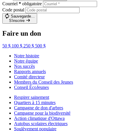
Courriel
*
obligatoire
Code postal
Sauvegarde…
S'inscrire
Faire un don
50 $
100 $
250 $
500 $
Notre histoire
Notre équipe
Nos succès
Rapports annuels
Comité directeur
Membres du Conseil des Jeunes
Conseil ÉcoJeunes
Respirer sainement
Quartiers à 15 minutes
Campagne de don d'arbres
Campagne pour la biodiversité
Action climatique d'Ottawa
Autobus scolaires électriques
Soulèvement populaire