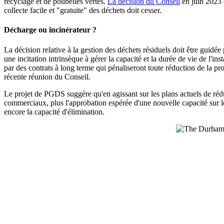
recyclage et de poubelles vertes.
La décision du Conseil
en juin 2023 
collecte facile et "gratuite" des déchets doit cesser.
Décharge ou incinérateur ?
La décision relative à la gestion des déchets résiduels doit être guidée
une incitation intrinsèque à gérer la capacité et la durée de vie de l'in
par des contrats à long terme qui pénaliseront toute réduction de la pr
récente réunion du Conseil.
Le projet de
PGDS
suggère qu'en agissant sur les plans actuels de ré
commerciaux, plus l'approbation espérée d'une nouvelle capacité sur l
encore la capacité d'élimination.