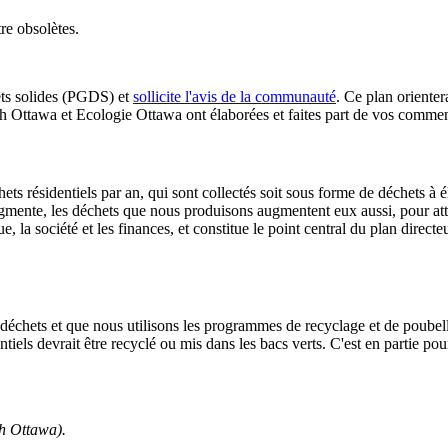
re obsolètes.
s solides (
PGDS
) et
sollicite l'avis de la communauté
. Ce plan orienter
Ottawa et Ecologie Ottawa ont élaborées et faites part de vos commenta
s résidentiels par an, qui sont collectés soit sous forme de déchets à 
augmente, les déchets que nous produisons augmentent eux aussi, pour a
la société et les finances, et constitue le point central du plan directeu
déchets et que nous utilisons les programmes de recyclage et de poube
tiels devrait être recyclé ou mis dans les bacs verts. C'est en partie pou
ch Ottawa).