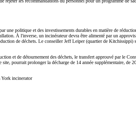
de rejeter les recommandations du personnel pour un programme de sacs 
 par une politique et des investissements durables en matière de réductio
stallation. À l'inverse, un incinérateur devra être alimenté par un approvi
oduction de déchets. Le conseiller Jeff Leiper (quartier de Kitchissippi)
duction et de détournement des déchets, le transfert approuvé par le Con
e site, pourrait prolonger la décharge de 14 année supplémentaire, de 2