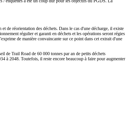
/ étiquettes a été un coup dur pour les objectifs du
PGDS
. La
n et de réorientation des déchets. Dans le cas d'une décharge, il existe
sionnement régulier et garanti en déchets et les opérations seront régies
 s'exprime de manière convaincante sur ce point dans cet extrait d'une
seil de Trail Road de 60 000 tonnes par an de petits déchets
034 à 2048. Toutefois, il reste encore beaucoup à faire pour augmenter