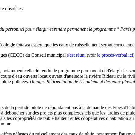
re obsolètes.
 personnel pour élargir et rendre permanent le programme " Parés pour
, Écologie Ottawa espère que les eaux de ruissellement seront correcteme
tiques (CECC) du Conseil municipal
s'est réuni
(voir
le procès-verbal ici
)
, notamment celle de rendre le programme permanent et d'élargir les zones
es cours d'eau ouverts locaux avant d'atteindre la rivière Rideau ou la riv
 pluie polluées. (
Image: Réorientation de l'écoulement des eaux pluvia
urs de la période pilote ne répondaient pas à la demande des types d'habi
ssi à déboucher sur des projets plus complexes tels que les jardins de pl
ais les copropriétés de faible hauteur et les coopératives d'habitation 
gramme.
 effets néfastes du ruissellement des eaux de pluie, notamment l'augmenta