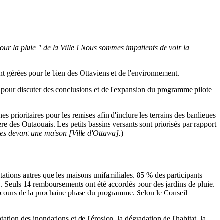
 la pluie " de la Ville ! Nous sommes impatients de voir la
nt gérées pour le bien des Ottaviens et de l'environnement.
 pour discuter des conclusions et de l'expansion du programme pilote
 prioritaires pour les remises afin d'inclure les terrains des banlieues
ière des Outaouais. Les petits bassins versants sont priorisés par rapport
les devant une maison [Ville d'Ottawa].
)
tations autres que les maisons unifamiliales. 85 % des participants
uie. Seuls 14 remboursements ont été accordés pour des jardins de pluie.
au cours de la prochaine phase du programme. Selon le Conseil
tion des inondations et de l'érosion, la dégradation de l'habitat, la