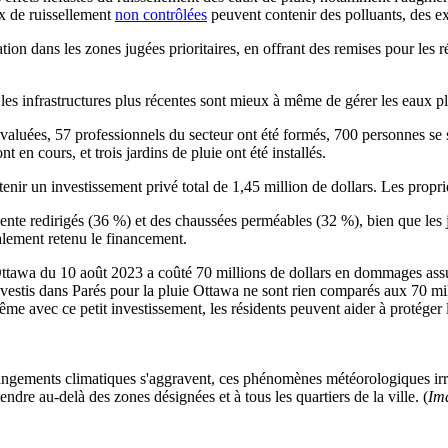
ux de ruissellement
non contrôlées
peuvent contenir des polluants, des ex
ion dans les zones jugées prioritaires, en offrant des remises pour les ré
 les infrastructures plus récentes sont mieux à même de gérer les eaux pl
valuées, 57 professionnels du secteur ont été formés, 700 personnes se s
 en cours, et trois jardins de pluie ont été installés.
tenir un investissement privé total de 1,45 million de dollars. Les pro
ente redirigés (36 %) et des chaussées perméables (32 %), bien que les j
également retenu le financement.
ttawa du 10 août 2023 a coûté 70 millions de dollars en dommages assur
investis dans Parés pour la pluie Ottawa ne sont rien comparés aux 70 mi
me avec ce petit investissement, les résidents peuvent aider à protéger 
angements climatiques s'aggravent, ces phénomènes météorologiques irrég
endre au-delà des zones désignées et à tous les quartiers de la ville. (
Ima