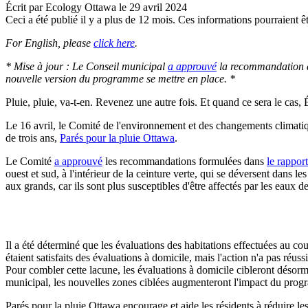
Écrit par
Ecology Ottawa
le
29 avril 2024
Ceci a été publié il y a plus de 12 mois. Ces informations pourraient êt
For English, please
click here
.
* Mise à jour : Le Conseil municipal
a approuvé
la recommandation du
nouvelle version du programme se mettre en place. *
Pluie, pluie, va-t-en. Revenez une autre fois. Et quand ce sera le cas
Le 16 avril, le Comité de l'environnement et des changements clima
de trois ans,
Parés pour la pluie Ottawa
.
Le Comité
a approuvé
les recommandations formulées dans
le rapport
ouest et sud, à l'intérieur de la ceinture verte, qui se déversent dans l
aux grands, car ils sont plus susceptibles d'être affectés par les eaux de
Il a été déterminé que les évaluations des habitations effectuées au co
étaient satisfaits des évaluations à domicile, mais l'action n'a pas réu
Pour combler cette lacune, les évaluations à domicile cibleront désorm
municipal, les nouvelles zones ciblées augmenteront l'impact du pro
Parés pour la pluie Ottawa encourage et aide les résidents à réduire les