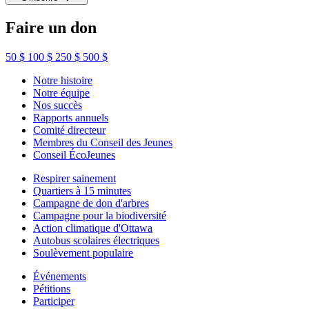
Faire un don
50 $
100 $
250 $
500 $
Notre histoire
Notre équipe
Nos succès
Rapports annuels
Comité directeur
Membres du Conseil des Jeunes
Conseil ÉcoJeunes
Respirer sainement
Quartiers à 15 minutes
Campagne de don d'arbres
Campagne pour la biodiversité
Action climatique d'Ottawa
Autobus scolaires électriques
Soulèvement populaire
Événements
Pétitions
Participer