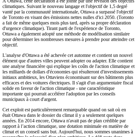
À Ottawa, cette déclaration a été jointe par une révision des objectifs
climatiques. Suivant le nouveau langage et l'objectif de 1,5 degré
vanté par la communauté internationale, Ottawa a surpassé l'objectif
de Toronto en visant des émissions nettes nulles d'ici 2050. (Toronto
a fait de même quelques mois plus tard, après sa propre déclaration
d'urgence climatique). Tirant parti de l'expérience de Toronto,
Ottawa a également adopté une méthode de modélisation similaire
pour déterminer les nombreuses mesures à prendre pour atteindre cet
objectif.
L'analyse d'Ottawa a été achevée cet automne et contient un nouvel
élément que d'autres villes peuvent adopter ou adapter. Elle contient
une analyse financière qui explique les coûts de l'action climatique et
les milliards de dollars d'économies qui résulteront d'investissements
initiaux ambitieux, les Ottaviens économisant sur des bâtiments plus
efficaces et des voitures électriques. Il s'agit d'un argumentaire fiscal
solide en faveur de l'action climatique - une caractéristique
importante qui pourrait accélérer l'adoption par les conseils
municipaux à court d'argent.
Cet exploit est particulièrement remarquable quand on sait où en
était Ottawa dans le dossier du climat il y a seulement quelques
années. En 2014 encore, Ottawa n'avait pas de plan crédible par
rapport à l’action climatique, une dotation minimale en matière de
climat et un conseil sans but. Aujourd'hui, nous sommes unanimes à