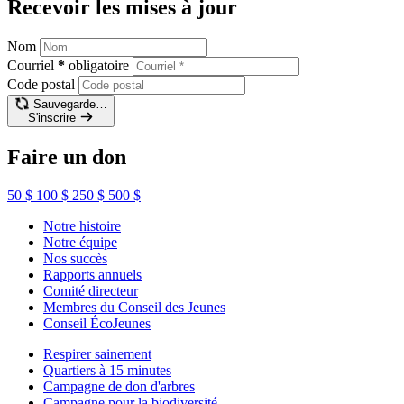
Recevoir les mises à jour
Nom
Courriel
*
obligatoire
Code postal
Sauvegarde…
S'inscrire
Faire un don
50 $
100 $
250 $
500 $
Notre histoire
Notre équipe
Nos succès
Rapports annuels
Comité directeur
Membres du Conseil des Jeunes
Conseil ÉcoJeunes
Respirer sainement
Quartiers à 15 minutes
Campagne de don d'arbres
Campagne pour la biodiversité