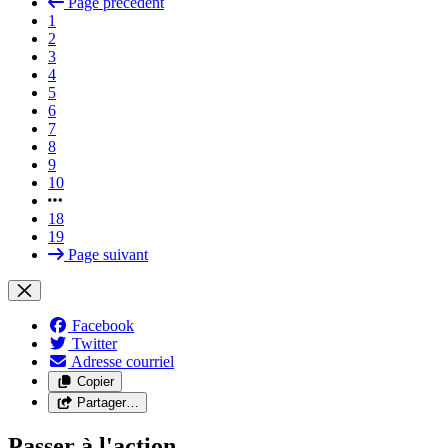
Page précédent
1
2
3
4
5
6
7
8
9
10
18
19
Page suivant
Facebook
Twitter
Adresse courriel
Copier
Partager…
Passer à l'action