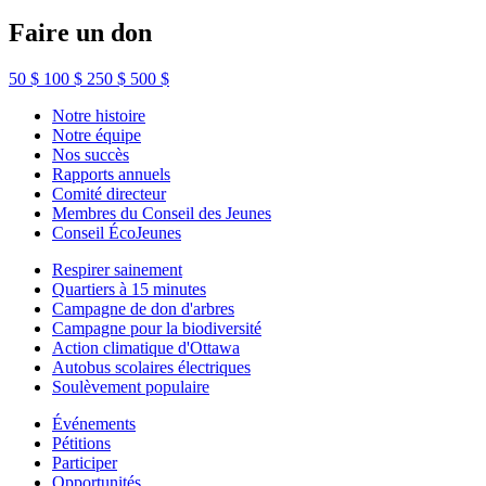
Faire un don
50 $
100 $
250 $
500 $
Notre histoire
Notre équipe
Nos succès
Rapports annuels
Comité directeur
Membres du Conseil des Jeunes
Conseil ÉcoJeunes
Respirer sainement
Quartiers à 15 minutes
Campagne de don d'arbres
Campagne pour la biodiversité
Action climatique d'Ottawa
Autobus scolaires électriques
Soulèvement populaire
Événements
Pétitions
Participer
Opportunités