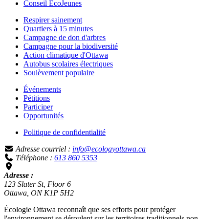
Conseil ÉcoJeunes
Respirer sainement
Quartiers à 15 minutes
Campagne de don d'arbres
Campagne pour la biodiversité
Action climatique d'Ottawa
Autobus scolaires électriques
Soulèvement populaire
Événements
Pétitions
Participer
Opportunités
Politique de confidentialité
Adresse courriel :
info@ecologyottawa.ca
Téléphone :
613 860 5353
Adresse :
123 Slater St, Floor 6
Ottawa, ON K1P 5H2
Écologie Ottawa reconnaît que ses efforts pour protéger
l'environnement se déroulent sur les territoires traditionnels non