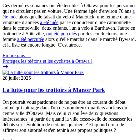
Ces dernières semaines ont été terribles à Ottawa pour les personnes
qui ne circulent pas en voiture. Une femme âgée d'environ 70 ans
a
été tuée
alors qu'elle faisait du vélo à Manotick, une femme d'une
vingtaine d'années
a été tuée
par le conducteur d'une camionnette
dans le centre-ville, deux enfants, l'un à vélo à Barrhaven, l'autre en
trottinette à Stittsville,
ont été percutés
par des conducteurs, une
femme
a été percutée
alors qu'elle marchait dans le marché Byward,
et la liste est encore longue. C'est atroce.
En lire plus
—
Protégez les piétons et les cyclistes à Ottawa !
28 juillet 2025
La lutte pour les trottoirs à Manor Park
On pourrait vous pardonner de ne pas être au courant du débat
animé qui fait rage dans l'un des nombreux quartiers anciens du
centre-ville d'Ottawa. Mais celui-ci soulève deux questions
intéressantes : à partir de quand la ville cesse-t-elle de ressasser les
débats sur l'évolution de certains quartiers ? Et quand doit-elle
affirmer son autorité et s'en tenir à ses propres politiques ?